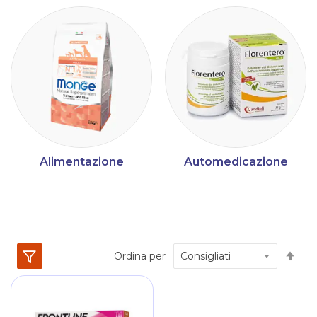
Alimentazione
Automedicazione
Im
Ordina per
la
dir
dec