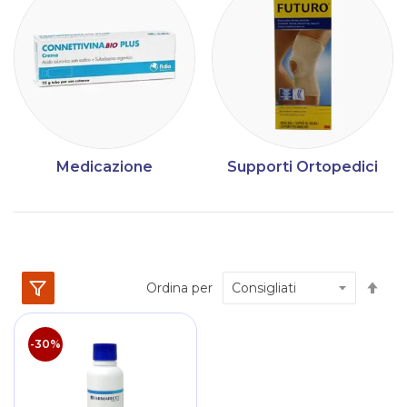
Medicazione
Supporti Ortopedici
Im
Ordina per
la
dir
dec
-30%