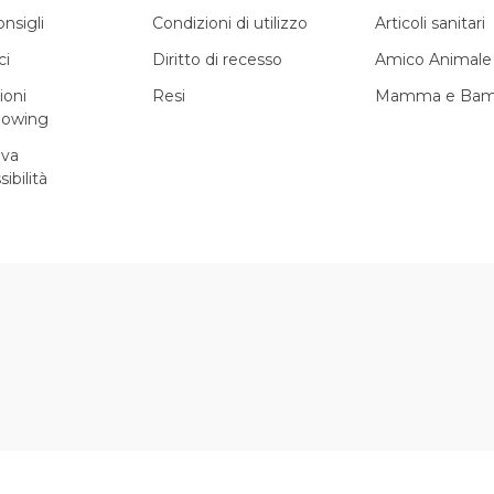
onsigli
Condizioni di utilizzo
Articoli sanitari
ci
Diritto di recesso
Amico Animale
ioni
Resi
Mamma e Bam
lowing
iva
sibilità