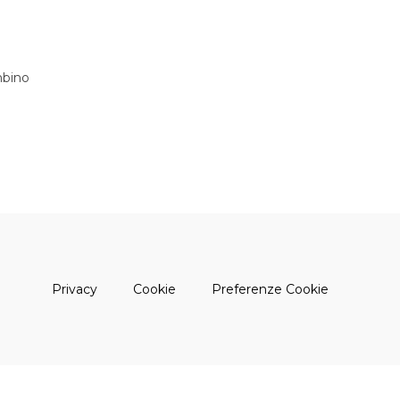
bino
(apre una nuova finestra)
(apre una nuova finestra)
Privacy
Cookie
Preferenze Cookie