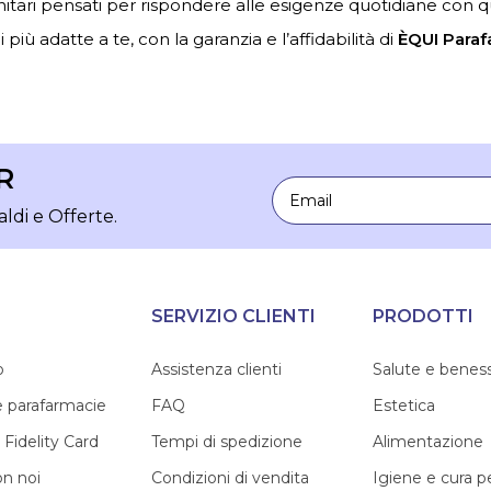
nitari pensati per rispondere alle esigenze quotidiane con qual
 più adatte a te, con la garanzia e l’affidabilità di
ÈQUI Paraf
R
Email
aldi e Offerte.
SERVIZIO CLIENTI
PRODOTTI
o
Assistenza clienti
Salute e benes
e parafarmacie
FAQ
Estetica
 Fidelity Card
Tempi di spedizione
Alimentazione
on noi
Condizioni di vendita
Igiene e cura 