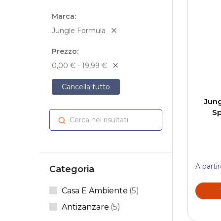
Marca
Jungle Formula
Prezzo
0,00 € - 19,99 €
Cancella tutto
Jung
Sp
Cerca nei risultati
Cerca
A parti
Categoria
Articoli
Casa E Ambiente
5
Articoli
Antizanzare
5