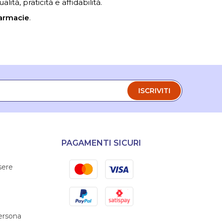
ità, praticità e affidabilità.
armacie
.
ISCRIVITI
PAGAMENTI SICURI
Mastercard
Visa
sere
PayPal
Satispay
persona