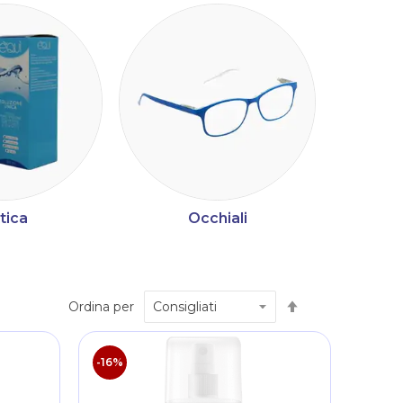
tica
Occhiali
M
Imposta
Ordina per
la
direzione
decrescente
-16%