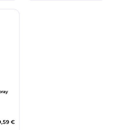
pray
9,59 €