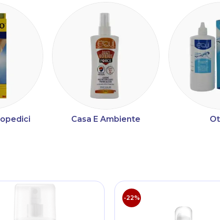
topedici
Casa E Ambiente
Ot
ltri
-22%