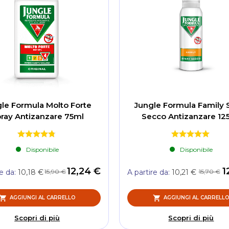
le Formula Molto Forte
Jungle Formula Family 
ray Antizanzare 75ml
Secco Antizanzare 12
Disponibile
Disponibile
12,24 €
1
15,90 €
15,70 €
re da
10,18 €
A partire da
10,21 €
AGGIUNGI AL CARRELLO
AGGIUNGI AL CARRELL
Scopri di più
Scopri di più