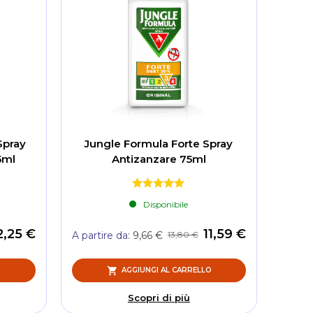
Spray
Jungle Formula Forte Spray
5ml
Antizanzare 75ml
Disponibile
2,25 €
11,59 €
13,80 €
A partire da
9,66 €
O
AGGIUNGI AL CARRELLO
Scopri di più