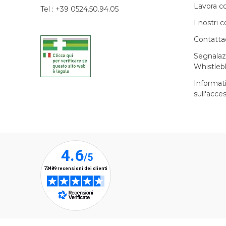
Lavora c
Tel : +39 0524.50.94.05
I nostri c
Contatta
Segnalaz
Whistleb
Informat
sull'acces