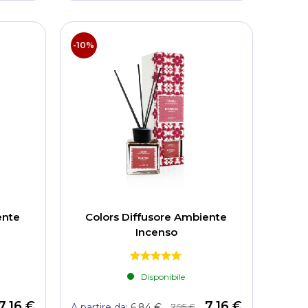
-10%
ente
Colors Diffusore Ambiente
Incenso
Disponibile
7,16 €
7,16 €
7,95 €
A partire da
6,84 €