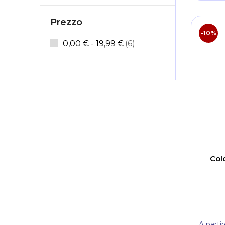
Prezzo
-10%
articoli
0,00 €
-
19,99 €
6
Col
A parti