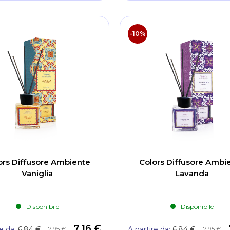
-10%
ors Diffusore Ambiente
Colors Diffusore Ambi
Vaniglia
Lavanda
Disponibile
Disponibile
7,16 €
7,95 €
7,95 €
re da
6,84 €
A partire da
6,84 €