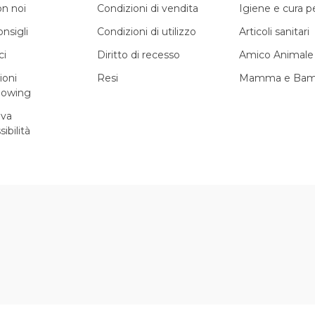
on noi
Condizioni di vendita
Igiene e cura 
onsigli
Condizioni di utilizzo
Articoli sanitari
ci
Diritto di recesso
Amico Animale
ioni
Resi
Mamma e Bam
lowing
iva
sibilità