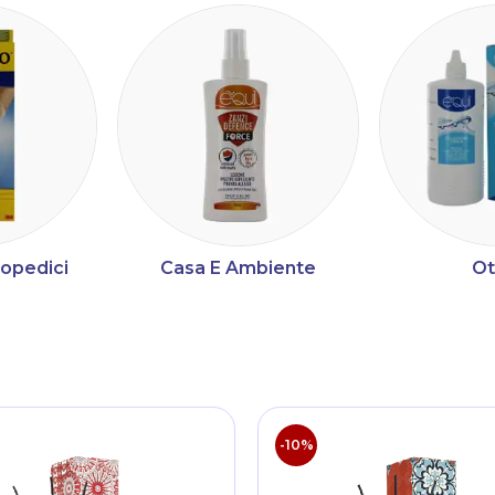
topedici
Casa E Ambiente
Ot
ltri
-10%