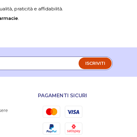
ità, praticità e affidabilità.
armacie
.
ISCRIVITI
PAGAMENTI SICURI
Mastercard
Visa
sere
PayPal
Satispay