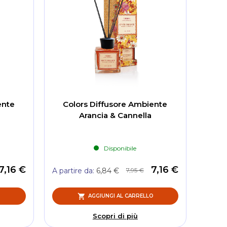
ente
Colors Diffusore Ambiente
Arancia & Cannella
Disponibile
7,16 €
7,16 €
7,95 €
A partire da
6,84 €
O
AGGIUNGI AL CARRELLO
Scopri di più