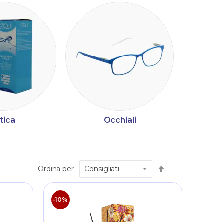
tica
Occhiali
M
Imposta
Ordina per
la
direzione
decrescente
-10%