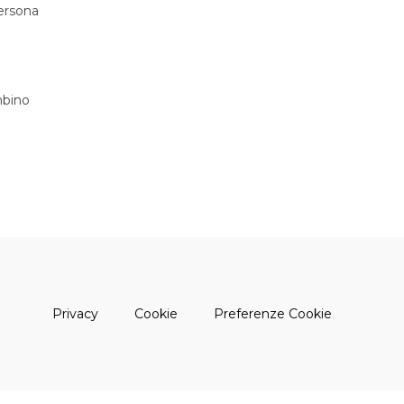
persona
bino
(apre una nuova finestra)
(apre una nuova finestra)
Privacy
Cookie
Preferenze Cookie