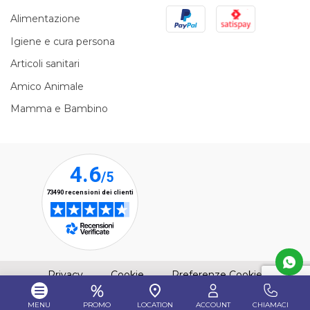
PayPal
Satispay
Alimentazione
Igiene e cura persona
Articoli sanitari
Amico Animale
Mamma e Bambino
(apre una nuova finestra)
(apre una nuova finestra)
Privacy
Cookie
Preferenze Cookie
MENU
PROMO
LOCATION
ACCOUNT
CHIAMACI