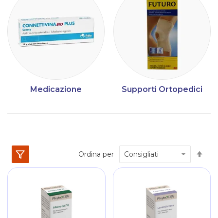
Medicazione
Supporti Ortopedici
Im
Ordina per
la
dir
dec