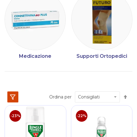
Medicazione
Supporti Ortopedici
Im
Ordina per
la
dir
dec
-23%
-22%