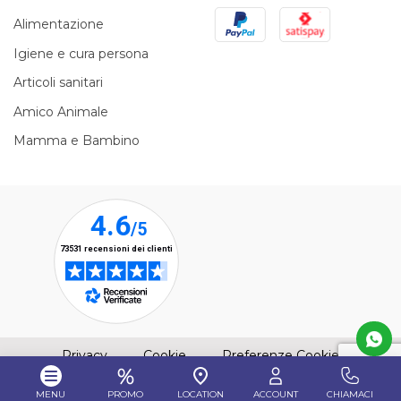
PayPal
Satispay
Alimentazione
Igiene e cura persona
Articoli sanitari
Amico Animale
Mamma e Bambino
(apre una nuova finestra)
(apre una nuova finestra)
Privacy
Cookie
Preferenze Cookie
MENU
PROMO
LOCATION
ACCOUNT
CHIAMACI