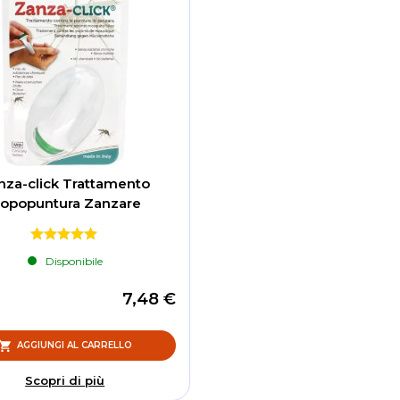
nza-click Trattamento
opopuntura Zanzare
Disponibile
7,48 €
AGGIUNGI AL CARRELLO
Scopri di più