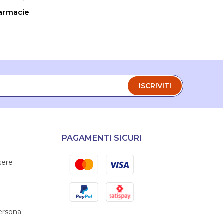
armacie
.
ISCRIVITI
PAGAMENTI SICURI
Mastercard
Visa
sere
PayPal
Satispay
persona