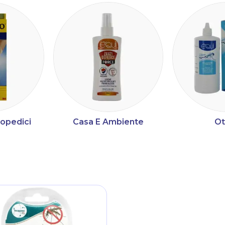
topedici
Casa E Ambiente
Ot
ltri