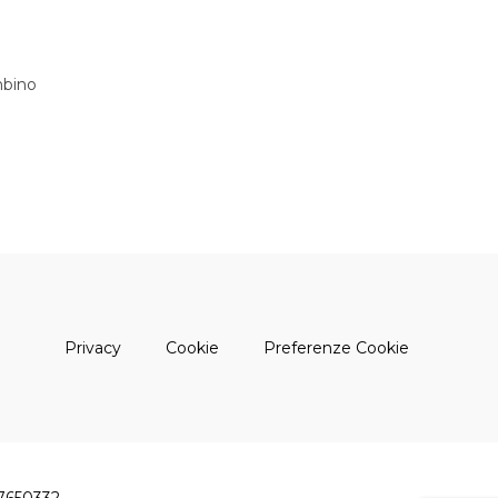
bino
(apre una nuova finestra)
(apre una nuova finestra)
Privacy
Cookie
Preferenze Cookie