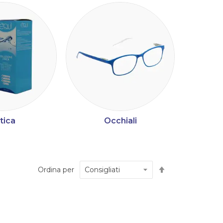
tica
Occhiali
M
Imposta
Ordina per
la
direzione
decrescente