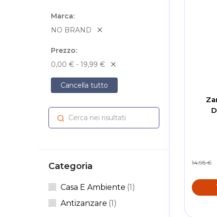
Marca
NO BRAND
Prezzo
0,00 € - 19,99 €
Cancella tutto
Za
D
Cerca nei risultati
Cerca
14,95 €
Categoria
Elemento
Casa E Ambiente
1
Elemento
Antizanzare
1