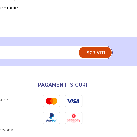
armacie
.
ISCRIVITI
PAGAMENTI SICURI
Mastercard
Visa
sere
PayPal
Satispay
persona