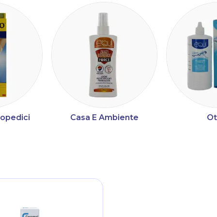
topedici
Casa E Ambiente
Ot
ltri