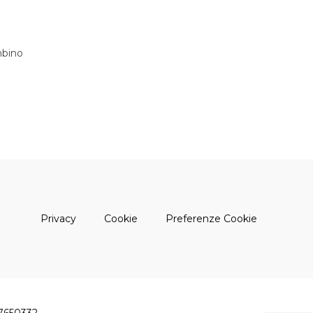
bino
(apre una nuova finestra)
(apre una nuova finestra)
Privacy
Cookie
Preferenze Cookie