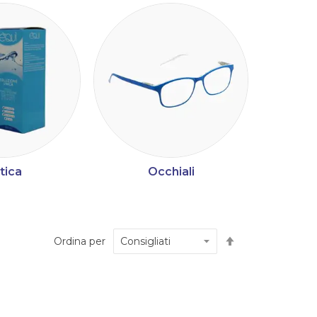
tica
Occhiali
M
Imposta
Ordina per
la
direzione
decrescente