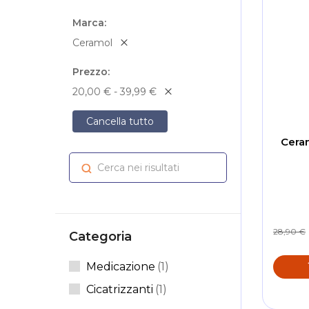
Marca
Ceramol
Prezzo
20,00 € - 39,99 €
Cancella tutto
Ceram
Cerca nei risultati
Cerca
28,90 €
Categoria
Elemento
Medicazione
1
Elemento
Cicatrizzanti
1