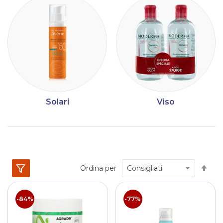
Solari
Viso
Im
Ordina per
la
dir
dec
-84%
-77%