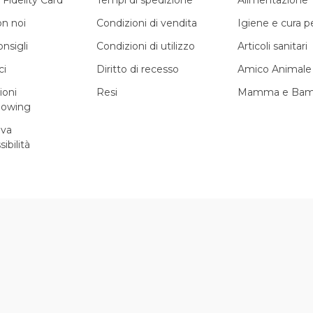
 Fidelity Card
Tempi di spedizione
Alimentazione
on noi
Condizioni di vendita
Igiene e cura 
onsigli
Condizioni di utilizzo
Articoli sanitari
ci
Diritto di recesso
Amico Animale
ioni
Resi
Mamma e Bam
lowing
iva
sibilità