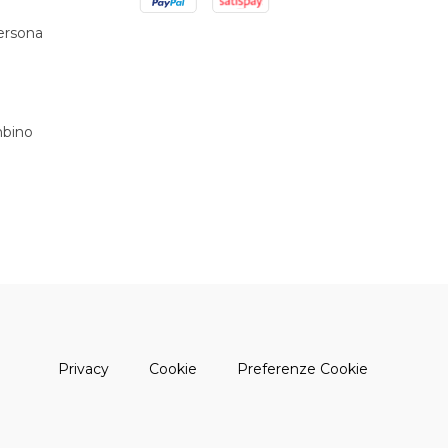
persona
bino
(apre una nuova finestra)
(apre una nuova finestra)
Privacy
Cookie
Preferenze Cookie