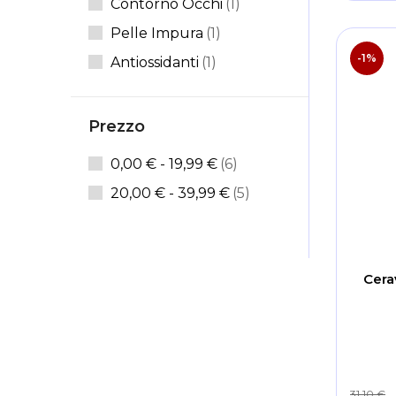
Elemento
Contorno Occhi
1
Elemento
Pelle Impura
1
-1%
Elemento
Antiossidanti
1
Prezzo
articoli
0,00 €
-
19,99 €
6
articoli
20,00 €
-
39,99 €
5
Cera
31,10 €