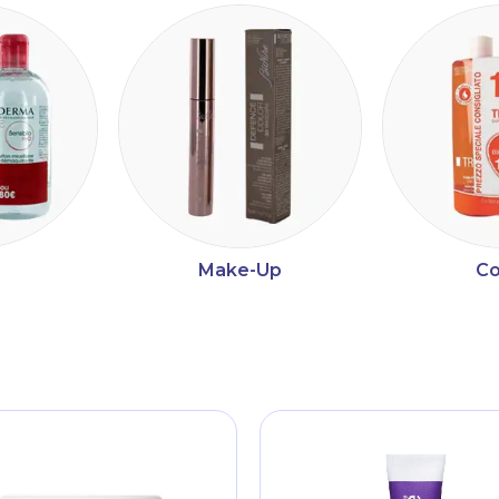
Make-Up
Co
ltri