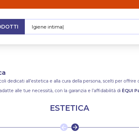
ODOTTI
Igiene intima
|
MENU
ca
i dedicati all’estetica e alla cura della persona, scelti per offrir
adatte alle tue necessità, con la garanzia e l’affidabilità di
ÈQUI P
ESTETICA