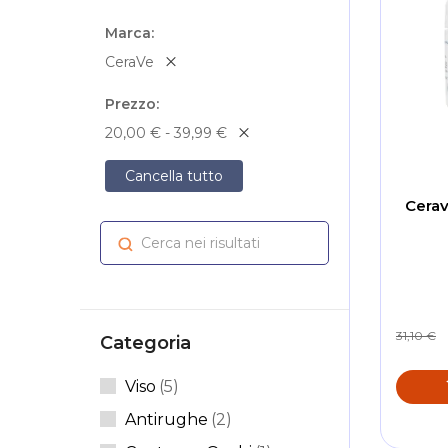
Marca
CeraVe
Prezzo
20,00 € - 39,99 €
Cancella tutto
Cera
Cerca nei risultati
Cerca
31,10 €
Categoria
Articoli
Viso
5
Articoli
Antirughe
2