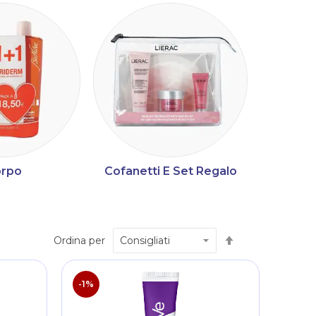
rpo
Cofanetti E Set Regalo
Imposta
Ordina per
la
direzione
decrescente
-1%