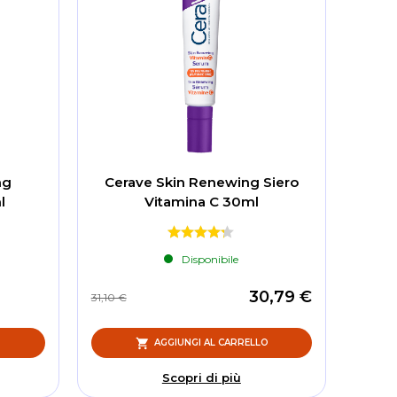
ng
Cerave Skin Renewing Siero
l
Vitamina C 30ml
Disponibile
30,79 €
31,10 €
O
AGGIUNGI AL CARRELLO
Scopri di più