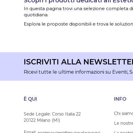
Scopri i prodotti dedicati all’Esteti
In questa pagina trovi una selezione completa di ar
quotidiana.
Esplora le proposte disponibili e trova le soluzioni
ISCRIVITI ALLA NEWSLETTE
Ricevi tutte le ultime informazioni su Eventi, S
È QUI
INFO
Chi siam
Sede Legale: Corso Italia 22
20122 Milano (MI)
Le nostr
Email:
assistenza.clienti@equiparafarmacie.it