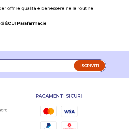
 per offrire qualità e benessere nella routine
 di
ÈQUI Parafarmacie
.
ISCRIVITI
PAGAMENTI SICURI
Mastercard
Visa
sere
PayPal
Satispay