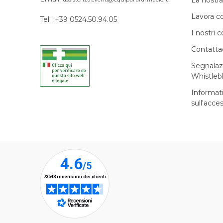
La nostra
Lavora c
Tel : +39 0524.50.94.05
I nostri c
Contatta
Segnalaz
Whistleb
Informat
sull'acces