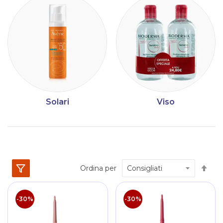
Solari
Viso
Im
Ordina per
la
dir
dec
-30%
-30%