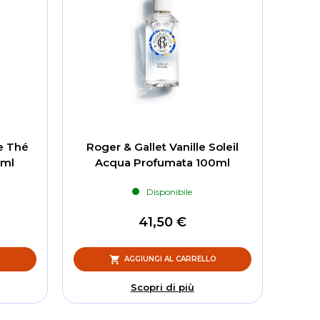
De Thé
Roger & Gallet Vanille Soleil
0ml
Acqua Profumata 100ml
Disponibile
41,50 €
O
AGGIUNGI AL CARRELLO
Scopri di più