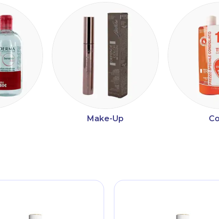
Make-Up
Co
ltri