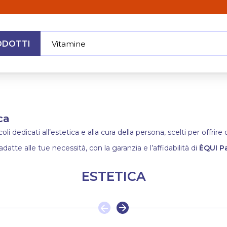
ODOTTI
V
|
MENU
ca
i dedicati all’estetica e alla cura della persona, scelti per offrir
adatte alle tue necessità, con la garanzia e l’affidabilità di
ÈQUI P
ESTETICA