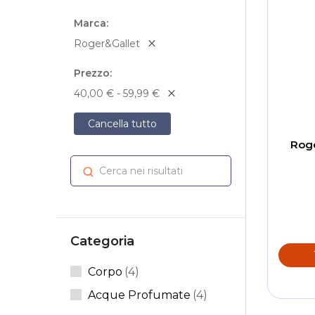
Marca
Roger&Gallet
Prezzo
40,00 € - 59,99 €
Cancella tutto
Roge
Cerca nei risultati
Cerca
Categoria
Articoli
Corpo
4
Articoli
Acque Profumate
4