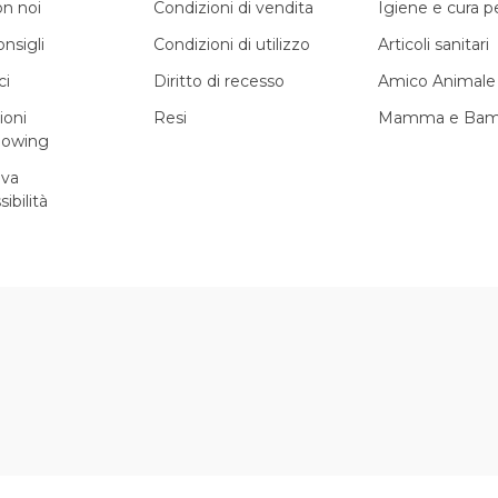
on noi
Condizioni di vendita
Igiene e cura 
onsigli
Condizioni di utilizzo
Articoli sanitari
ci
Diritto di recesso
Amico Animale
ioni
Resi
Mamma e Bam
lowing
iva
sibilità