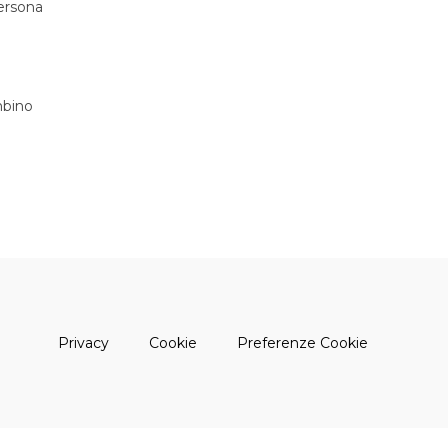
persona
bino
(apre una nuova finestra)
(apre una nuova finestra)
Privacy
Cookie
Preferenze Cookie