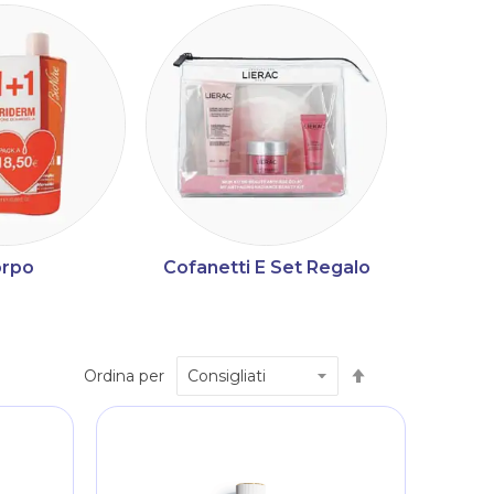
rpo
Cofanetti E Set Regalo
Imposta
Ordina per
la
direzione
decrescente