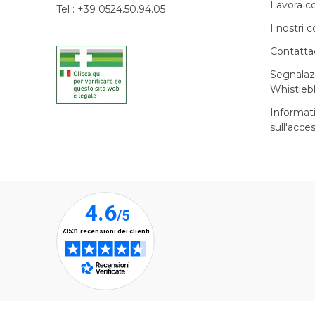
Lavora c
Tel : +39 0524.50.94.05
I nostri c
Contatta
Segnalaz
Whistleb
Informat
sull'acces