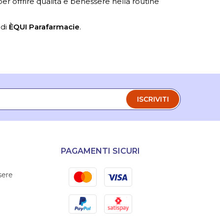
 per offrire qualità e benessere nella routine
 di
ÈQUI Parafarmacie
.
ISCRIVITI
PAGAMENTI SICURI
Mastercard
Visa
sere
PayPal
Satispay