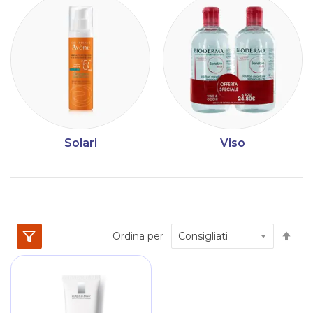
Solari
Viso
Im
Ordina per
la
dir
dec