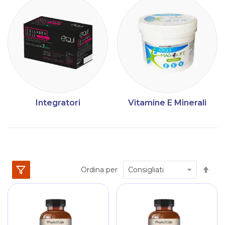
Integratori
Vitamine E Minerali
Im
Ordina per
la
dir
dec