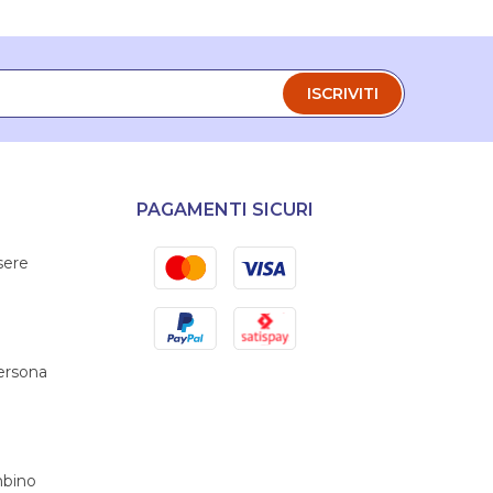
ISCRIVITI
PAGAMENTI SICURI
Mastercard
Visa
sere
PayPal
Satispay
persona
bino