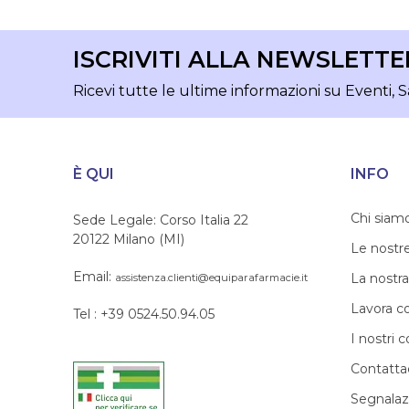
ISCRIVITI ALLA NEWSLETTE
Ricevi tutte le ultime informazioni su Eventi, S
È QUI
INFO
Chi siam
Sede Legale: Corso Italia 22
20122 Milano (MI)
Le nostr
Email:
La nostra
assistenza.clienti@equiparafarmacie.it
Lavora c
Tel : +39 0524.50.94.05
I nostri c
Contatta
Segnalaz