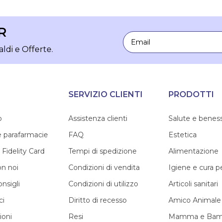
R
Email
aldi e Offerte.
SERVIZIO CLIENTI
PRODOTTI
o
Assistenza clienti
Salute e benes
e parafarmacie
FAQ
Estetica
 Fidelity Card
Tempi di spedizione
Alimentazione
on noi
Condizioni di vendita
Igiene e cura 
onsigli
Condizioni di utilizzo
Articoli sanitari
ci
Diritto di recesso
Amico Animale
ioni
Resi
Mamma e Bam