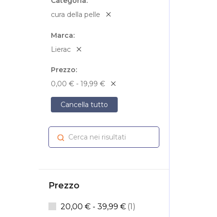
Categoria
cura della pelle
Marca
Lierac
Prezzo
0,00 € - 19,99 €
Cancella tutto
Cerca nei risultati
Cerca
Prezzo
elemento
20,00 €
-
39,99 €
1