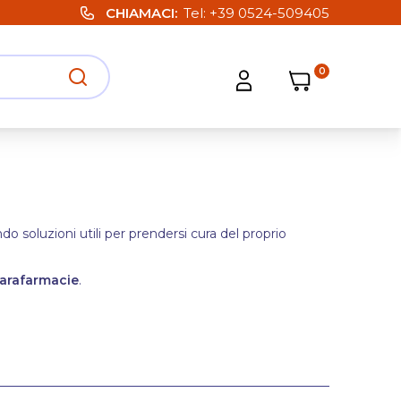
CHIAMACI
Tel:
+39 0524-509405
0
Carrello
Carrello
Apri ricerca
Apri strumenti utente
 soluzioni utili per prendersi cura del proprio
arafarmacie
.