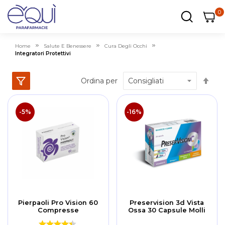
0
0
0
ar
Carrel
Home
Salute E Benessere
Cura Degli Occhi
Integratori Protettivi
Im
Ordina per
la
dir
dec
-5%
-16%
Pierpaoli Pro Vision 60
Preservision 3d Vista
Compresse
Ossa 30 Capsule Molli