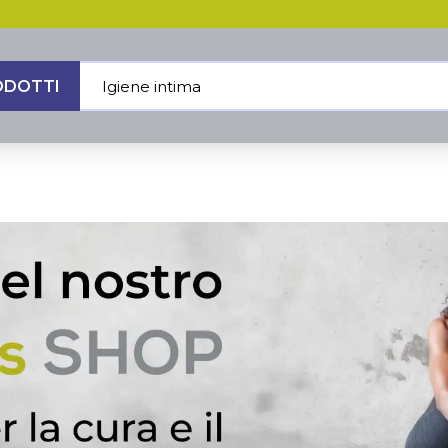
ODOTTI
Igiene intima
|
MENU