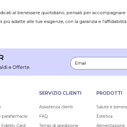
edicati al benessere quotidiano, pensati per accompagnare la
i più adatte alle tue esigenze, con la garanzia e l’affidabilità
R
Email
aldi e Offerte.
SERVIZIO CLIENTI
PRODOTTI
o
Assistenza clienti
Salute e benes
e parafarmacie
FAQ
Estetica
 Fidelity Card
Tempi di spedizione
Alimentazione