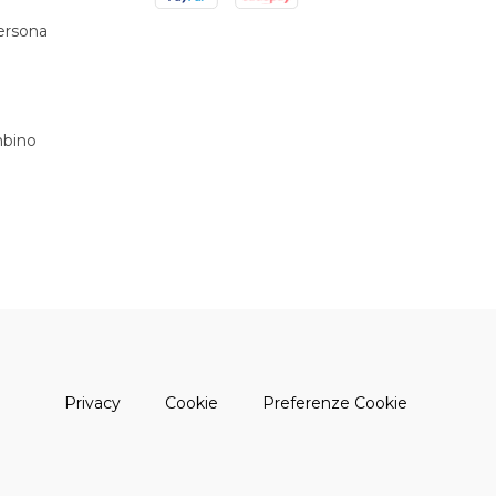
persona
bino
(apre una nuova finestra)
(apre una nuova finestra)
Privacy
Cookie
Preferenze Cookie