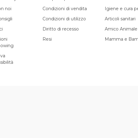
on noi
Condizioni di vendita
Igiene e cura 
onsigli
Condizioni di utilizzo
Articoli sanitari
ci
Diritto di recesso
Amico Animale
ioni
Resi
Mamma e Bam
lowing
iva
sibilità