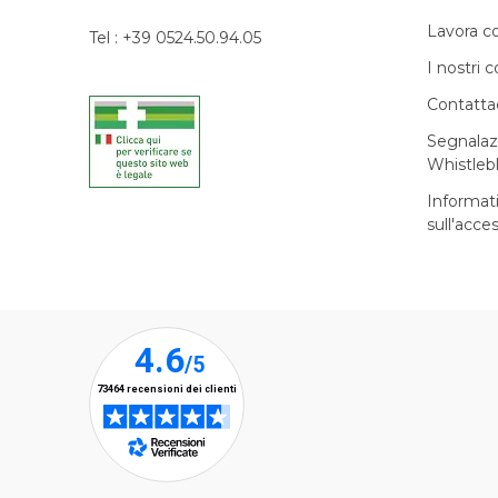
Lavora c
Tel : +39 0524.50.94.05
I nostri c
Contatta
Segnalaz
Whistleb
Informat
sull'acces