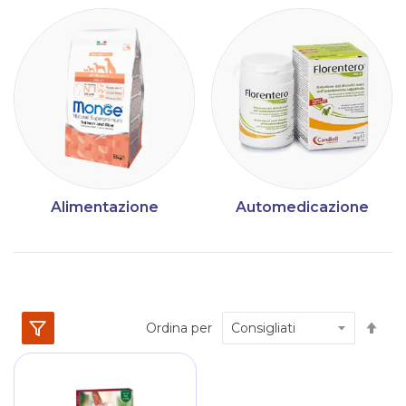
Alimentazione
Automedicazione
Im
Ordina per
la
dir
dec