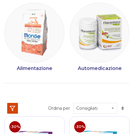
Alimentazione
Automedicazione
Im
Ordina per
la
dir
dec
-30%
-30%