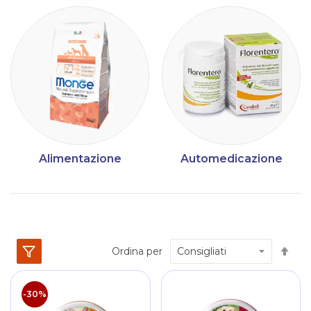
Alimentazione
Automedicazione
Im
Ordina per
la
dir
dec
-30%