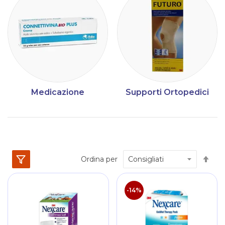
Medicazione
Supporti Ortopedici
Im
Ordina per
la
dir
dec
-14%