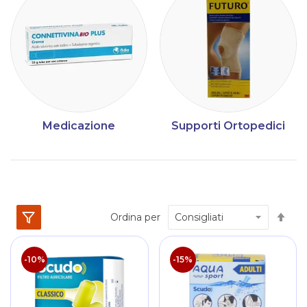
Medicazione
Supporti Ortopedici
Im
Ordina per
la
dir
dec
-10%
-15%