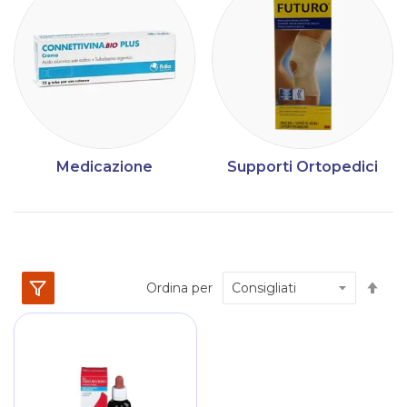
Medicazione
Supporti Ortopedici
Im
Ordina per
la
dir
dec