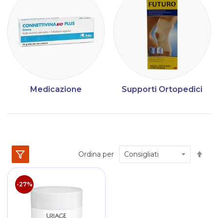
Medicazione
Supporti Ortopedici
Im
Ordina per
la
dir
dec
-27%