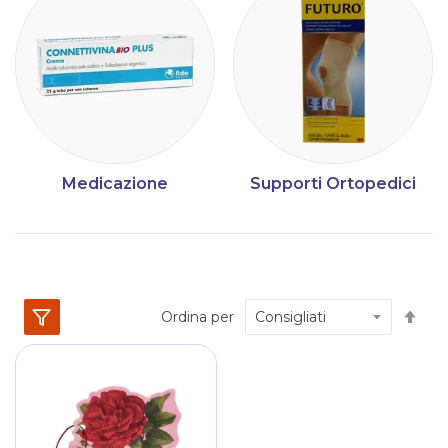
Medicazione
Supporti Ortopedici
Im
Ordina per
la
dir
dec