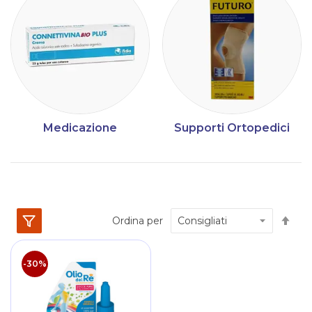
Medicazione
Supporti Ortopedici
Im
Ordina per
la
dir
dec
-30%