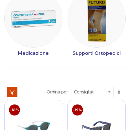
Medicazione
Supporti Ortopedici
Im
Ordina per
la
dir
dec
-18%
-19%