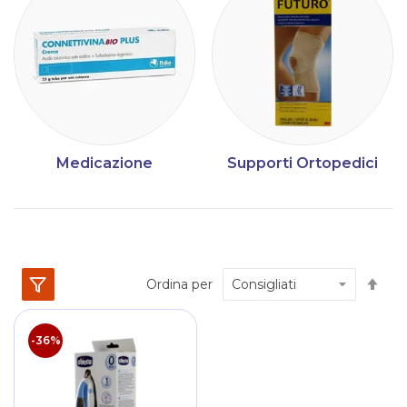
Medicazione
Supporti Ortopedici
Im
Ordina per
la
dir
dec
-36%