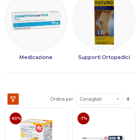
Medicazione
Supporti Ortopedici
Im
Ordina per
la
dir
dec
-60%
-7%