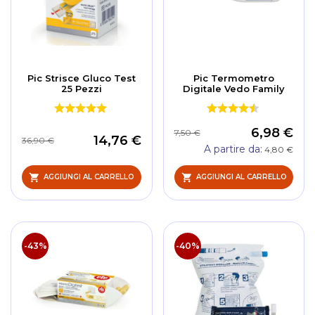
Pic Strisce Gluco Test
Pic Termometro
25 Pezzi
Digitale Vedo Family
6,98 €
7,50 €
14,76 €
36,90 €
A partire da
4,80 €
AGGIUNGI AL CARRELLO
AGGIUNGI AL CARRELLO
-43%
-40%