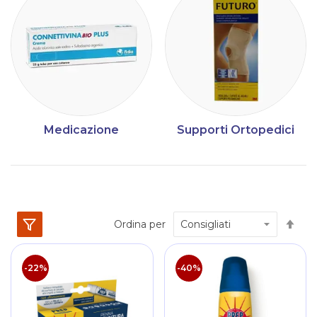
Medicazione
Supporti Ortopedici
Im
Ordina per
la
dir
dec
-22%
-40%