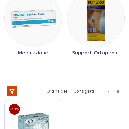
Medicazione
Supporti Ortopedici
Im
Ordina per
la
dir
dec
-20%