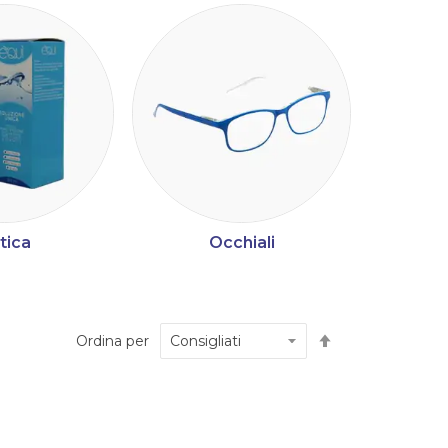
tica
Occhiali
M
Imposta
Ordina per
la
direzione
decrescente