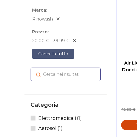
Marca
Rinowash
Prezzo
20,00 € - 39,99 €
Cancella tutto
Air L
Doccia
Cerca nei risultati
Cerca
Categoria
42,60 €
Elemento
Elettromedicali
1
Elemento
Aerosol
1