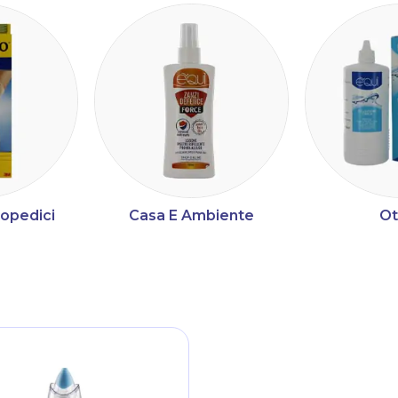
topedici
Casa E Ambiente
Ot
ltri