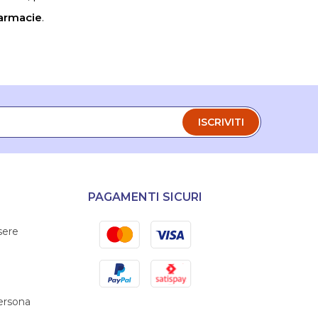
armacie
.
ISCRIVITI
PAGAMENTI SICURI
Mastercard
Visa
sere
PayPal
Satispay
persona