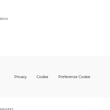
bino
(apre una nuova finestra)
(apre una nuova finestra)
Privacy
Cookie
Preferenze Cookie