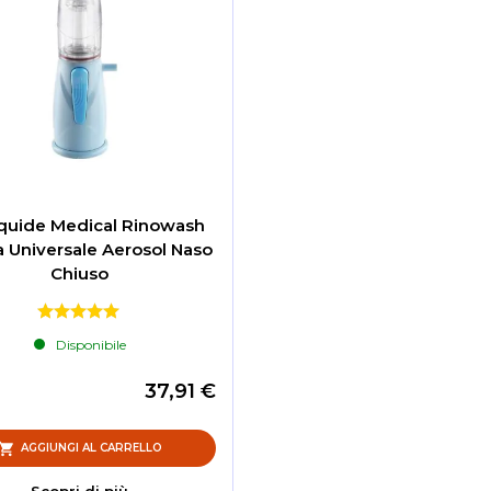
iquide Medical Rinowash
 Universale Aerosol Naso
Chiuso
Disponibile
37,91 €
AGGIUNGI AL CARRELLO
Scopri di più