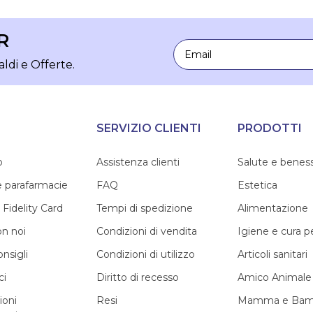
R
Email
aldi e Offerte.
SERVIZIO CLIENTI
PRODOTTI
o
Assistenza clienti
Salute e benes
e parafarmacie
FAQ
Estetica
 Fidelity Card
Tempi di spedizione
Alimentazione
on noi
Condizioni di vendita
Igiene e cura 
onsigli
Condizioni di utilizzo
Articoli sanitari
ci
Diritto di recesso
Amico Animale
ioni
Resi
Mamma e Bam