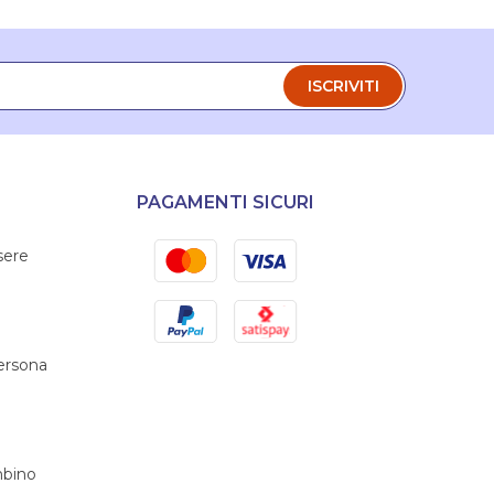
ISCRIVITI
PAGAMENTI SICURI
Mastercard
Visa
sere
PayPal
Satispay
persona
bino