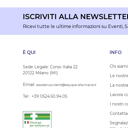
ISCRIVITI ALLA NEWSLETTE
Ricevi tutte le ultime informazioni su Eventi, S
È QUI
INFO
Chi siam
Sede Legale: Corso Italia 22
20122 Milano (MI)
Le nostr
Email:
La nostra
assistenza.clienti@equiparafarmacie.it
Lavora c
Tel : +39 0524.50.94.05
I nostri c
Contatta
Segnalaz