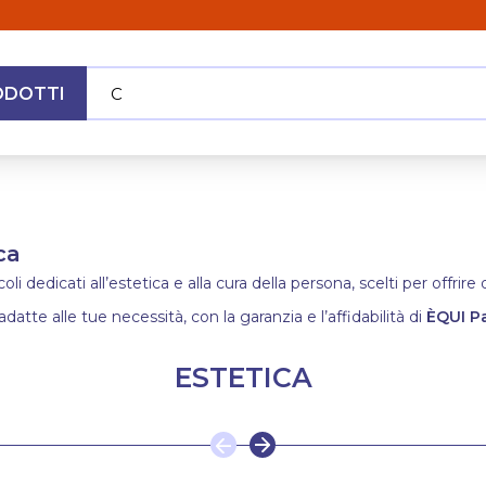
ODOTTI
Cerca n
|
MENU
ca
i dedicati all’estetica e alla cura della persona, scelti per offrir
adatte alle tue necessità, con la garanzia e l’affidabilità di
ÈQUI P
ESTETICA