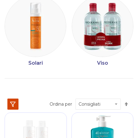
Solari
Viso
Im
Ordina per
la
dir
dec