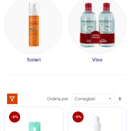
Solari
Viso
Im
Ordina per
la
dir
dec
-6%
-9%