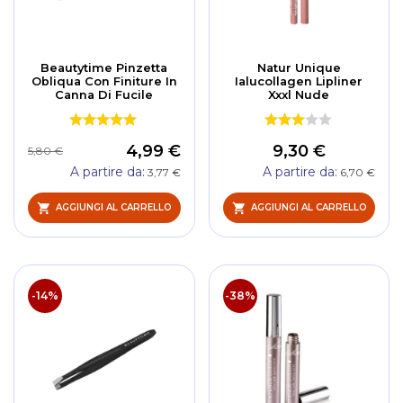
Beautytime Pinzetta
Natur Unique
Obliqua Con Finiture In
Ialucollagen Lipliner
Canna Di Fucile
Xxxl Nude
4,99 €
9,30 €
5,80 €
A partire da
A partire da
3,77 €
6,70 €
AGGIUNGI AL CARRELLO
AGGIUNGI AL CARRELLO
-14%
-38%