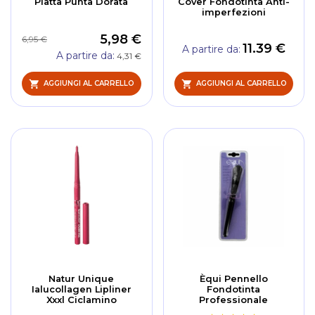
Piatta Punta Dorata
Cover Fondotinta Anti-
imperfezioni
5,98 €
6,95 €
11.39 €
A partire da
A partire da
4,31 €
AGGIUNGI AL CARRELLO
AGGIUNGI AL CARRELLO
Natur Unique
Èqui Pennello
Ialucollagen Lipliner
Fondotinta
Xxxl Ciclamino
Professionale