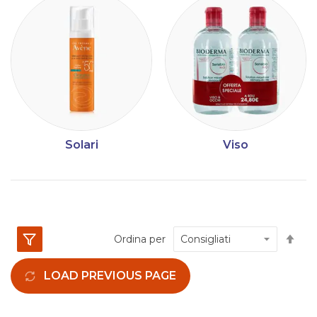
Solari
Viso
Im
Ordina per
la
dir
LOAD PREVIOUS PAGE
dec