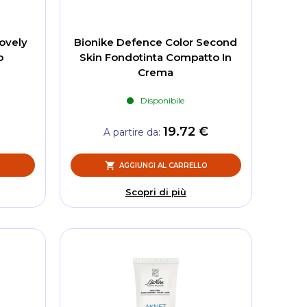
ovely
Bionike Defence Color Second
o
Skin Fondotinta Compatto In
Crema
Disponibile
€
19.72 €
A partire da
O
AGGIUNGI AL CARRELLO
Scopri di più