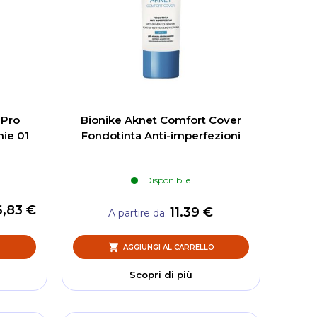
 Pro
Bionike Aknet Comfort Cover
ie 01
Fondotinta Anti-imperfezioni
Disponibile
6,83 €
11.39 €
A partire da
O
AGGIUNGI AL CARRELLO
Scopri di più