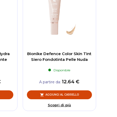
Hydra
Bionike Defence Color Skin Tint
ante
Siero Fondotinta Pelle Nuda
Disponibile
€
12.64 €
A partire da
O
AGGIUNGI AL CARRELLO
Scopri di più