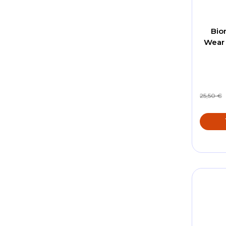
Bio
Wear 
25,50 €