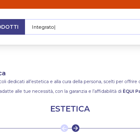
ODOTTI
In
|
MENU
ca
i dedicati all’estetica e alla cura della persona, scelti per offrir
adatte alle tue necessità, con la garanzia e l’affidabilità di
ÈQUI P
ESTETICA