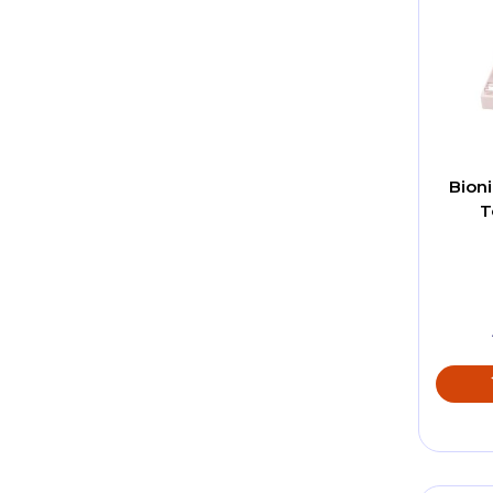
Bion
T