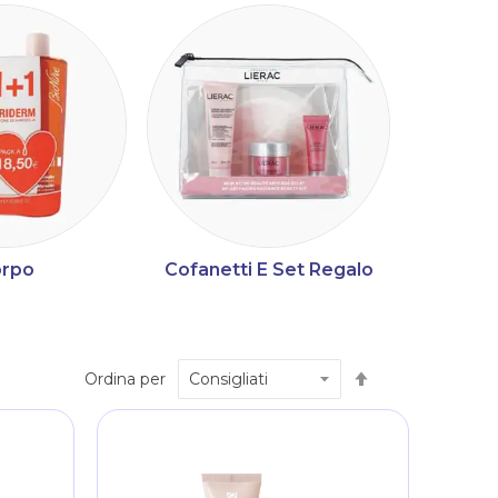
rpo
Cofanetti E Set Regalo
Imposta
Ordina per
la
direzione
decrescente