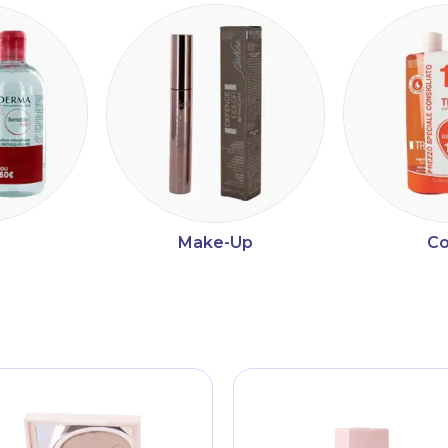
Make-Up
Co
ltri