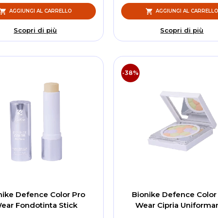
AGGIUNGI AL CARRELLO
AGGIUNGI AL CARRELL
Scopri di più
Scopri di più
-38%
nike Defence Color Pro
Bionike Defence Color
ear Fondotinta Stick
Wear Cipria Uniforma