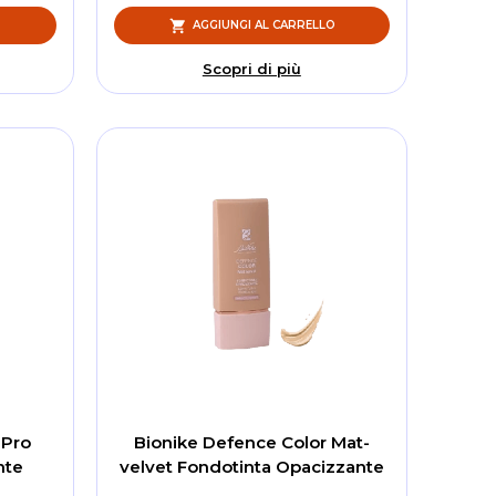
O
AGGIUNGI AL CARRELLO
Scopri di più
 Pro
Bionike Defence Color Mat-
nte
velvet Fondotinta Opacizzante