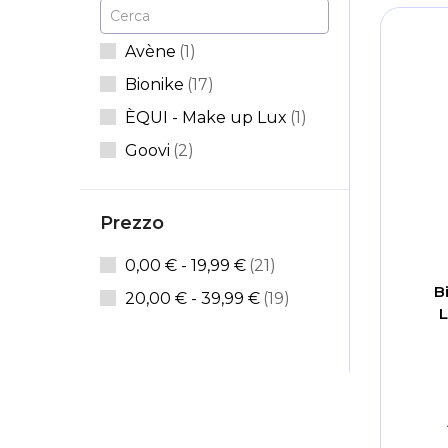
Cerca
elemento
Avène
1
articoli
Bionike
17
elemento
ÈQUI - Make up Lux
1
articoli
Goovi
2
Prezzo
articoli
0,00 €
-
19,99 €
21
B
articoli
20,00 €
-
39,99 €
19
L