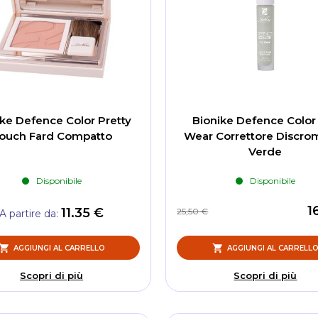
ike Defence Color Pretty
Bionike Defence Color
ouch Fard Compatto
Wear Correttore Discrom
Verde
Disponibile
Disponibile
1
11.35 €
25,50 €
A partire da
AGGIUNGI AL CARRELLO
AGGIUNGI AL CARRELL
Scopri di più
Scopri di più