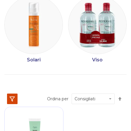
Solari
Viso
Im
Ordina per
la
dir
dec