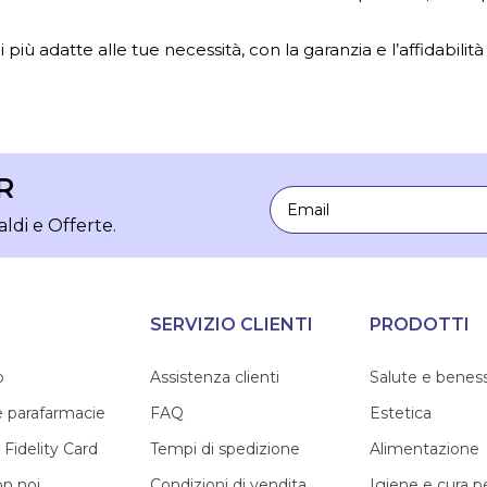
 più adatte alle tue necessità, con la garanzia e l’affidabilità
R
Email
aldi e Offerte.
SERVIZIO CLIENTI
PRODOTTI
o
Assistenza clienti
Salute e benes
e parafarmacie
FAQ
Estetica
 Fidelity Card
Tempi di spedizione
Alimentazione
on noi
Condizioni di vendita
Igiene e cura 