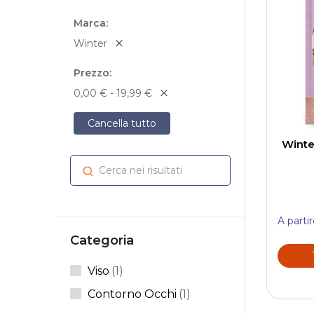
Marca
Winter
Prezzo
0,00 € - 19,99 €
Cancella tutto
Winte
Cerca nei risultati
Cerca
A parti
Categoria
Elemento
Viso
1
Elemento
Contorno Occhi
1