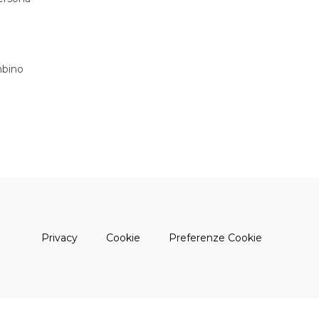
bino
(apre una nuova finestra)
(apre una nuova finestra)
Privacy
Cookie
Preferenze Cookie