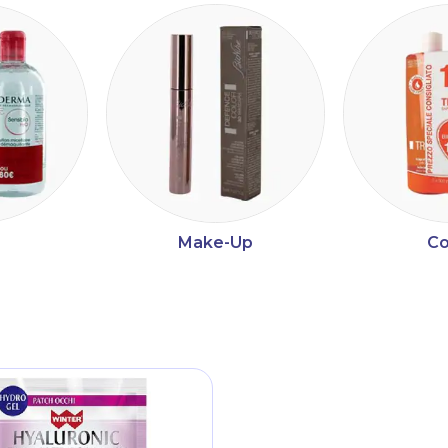
Make-Up
Co
ltri