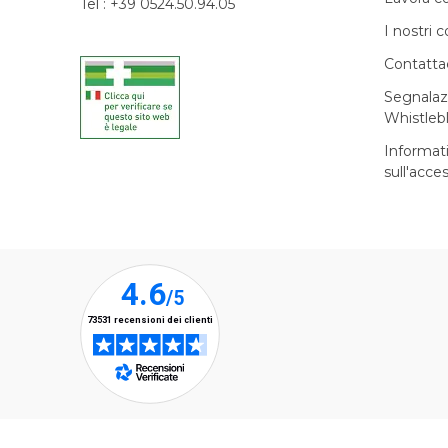
Tel : +39 0524.50.94.05
I nostri c
Contatta
Segnalaz
Whistleb
Informat
sull'acces