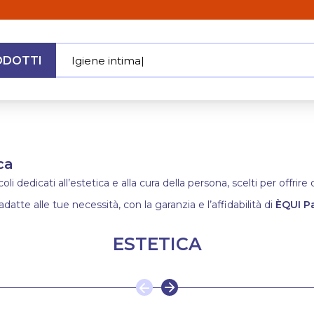
ODOTTI
Igiene intima
|
MENU
ca
i dedicati all’estetica e alla cura della persona, scelti per offrir
adatte alle tue necessità, con la garanzia e l’affidabilità di
ÈQUI P
ESTETICA