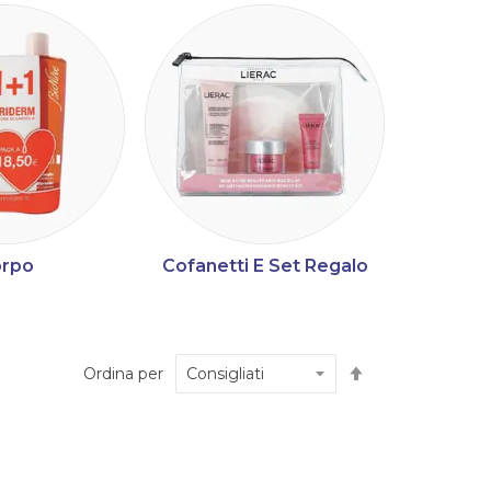
rpo
Cofanetti E Set Regalo
Imposta
Ordina per
la
direzione
decrescente