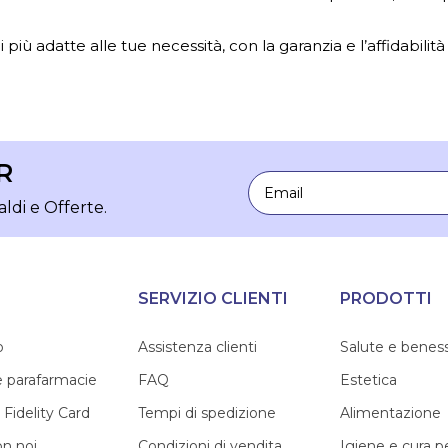
 più adatte alle tue necessità, con la garanzia e l’affidabilità
R
Email
aldi e Offerte.
SERVIZIO CLIENTI
PRODOTTI
o
Assistenza clienti
Salute e benes
e parafarmacie
FAQ
Estetica
 Fidelity Card
Tempi di spedizione
Alimentazione
on noi
Condizioni di vendita
Igiene e cura 