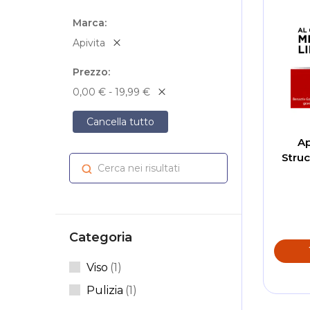
Marca
Apivita
Prezzo
0,00 € - 19,99 €
Cancella tutto
Ap
Stru
Cerca nei risultati
Cerca
Categoria
Elemento
Viso
1
Elemento
Pulizia
1