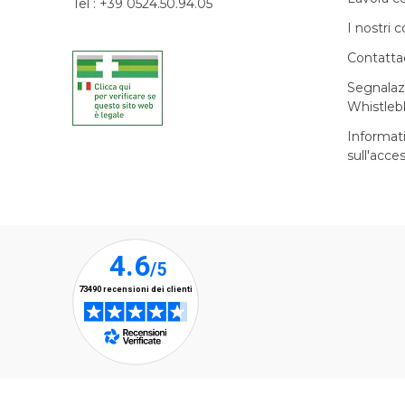
Tel : +39 0524.50.94.05
I nostri c
Contatta
Segnalaz
Whistleb
Informat
sull'acces