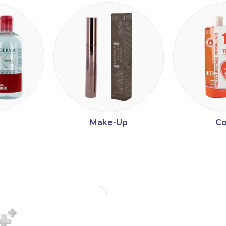
Make-Up
Co
ltri