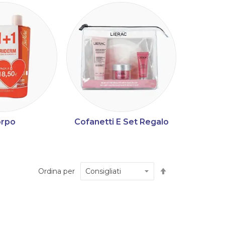
rpo
Cofanetti E Set Regalo
Imposta
Ordina per
la
direzione
decrescente