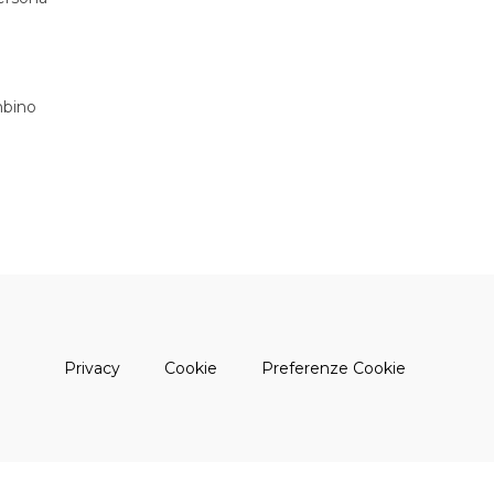
bino
(apre una nuova finestra)
(apre una nuova finestra)
Privacy
Cookie
Preferenze Cookie