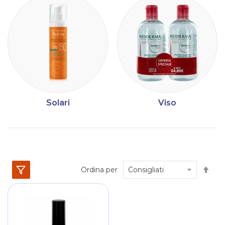
Solari
Viso
Im
Ordina per
la
dir
dec