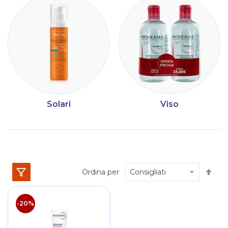
Solari
Viso
Im
Ordina per
la
dir
dec
-20%