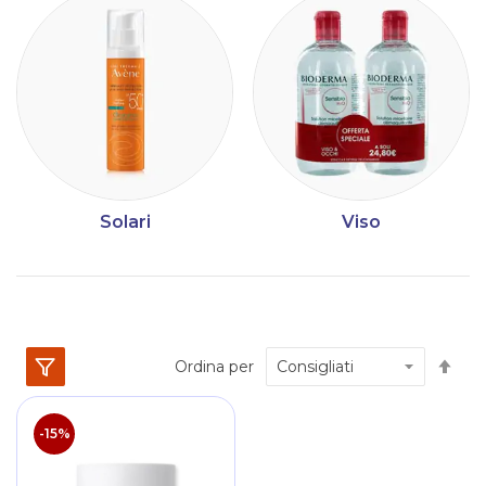
Solari
Viso
Im
Ordina per
la
dir
dec
-15%