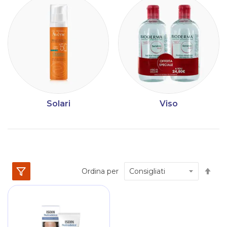
Solari
Viso
Im
Ordina per
la
dir
dec