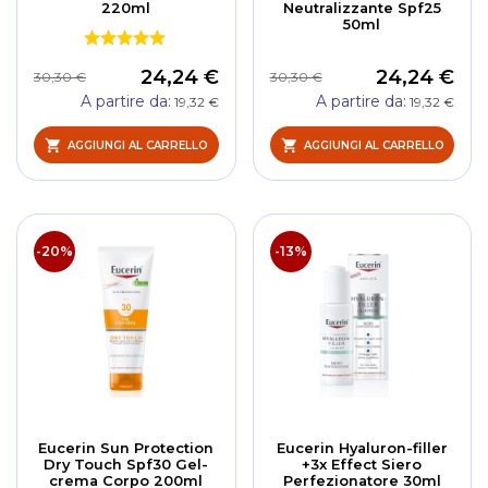
220ml
Neutralizzante Spf25
50ml
24,24 €
24,24 €
30,30 €
30,30 €
A partire da
A partire da
19,32 €
19,32 €
AGGIUNGI AL CARRELLO
AGGIUNGI AL CARRELLO
-20%
-13%
Eucerin Sun Protection
Eucerin Hyaluron-filler
Dry Touch Spf30 Gel-
+3x Effect Siero
crema Corpo 200ml
Perfezionatore 30ml