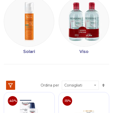
Solari
Viso
Im
Ordina per
la
dir
dec
-40%
-15%