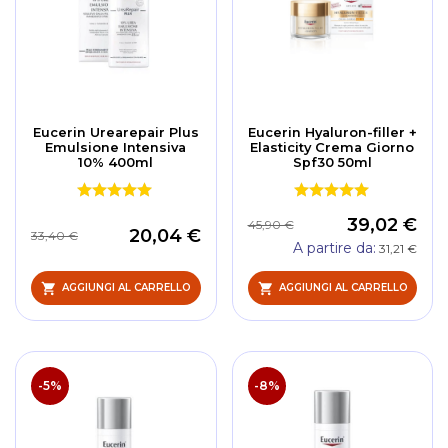
Eucerin Urearepair Plus
Eucerin Hyaluron-filler +
Emulsione Intensiva
Elasticity Crema Giorno
10% 400ml
Spf30 50ml
39,02 €
45,90 €
20,04 €
33,40 €
A partire da
31,21 €
AGGIUNGI AL CARRELLO
AGGIUNGI AL CARRELLO
-5%
-8%