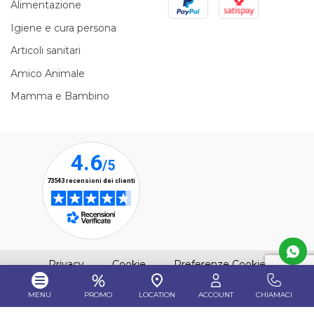
Alimentazione
Igiene e cura persona
Articoli sanitari
Amico Animale
Mamma e Bambino
(apre una nuova finestra)
(apre una nuova finestra)
Privacy
Cookie
Preferenze Cookie
MENU
PROMO
LOCATION
ACCOUNT
CHIAMACI
reCAPTCH
È QUI S.p.A © 2021 - All Rights Reserved - REA MI-1961304