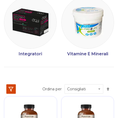
Integratori
Vitamine E Minerali
Im
Ordina per
la
dir
dec