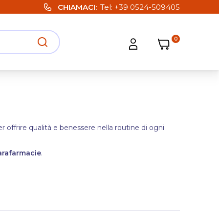
CHIAMACI
Tel:
+39 0524-509405
0
Carrello
Carrello
Apri ricerca
Apri strumenti utente
er offrire qualità e benessere nella routine di ogni
arafarmacie
.