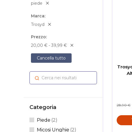
piede
Marca
Trosyd
Prezzo
20,00 € - 39,99 €
Cancella tutto
Trosyd
Al
Cerca nei risultati
Cerca
28,90 €
Categoria
Articoli
Piede
2
Articoli
Micosi Unghie
2