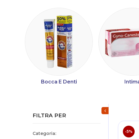
Bocca E Denti
Intim
Mostra/Nascondi fi
FILTRA PER
-5%
Categoria