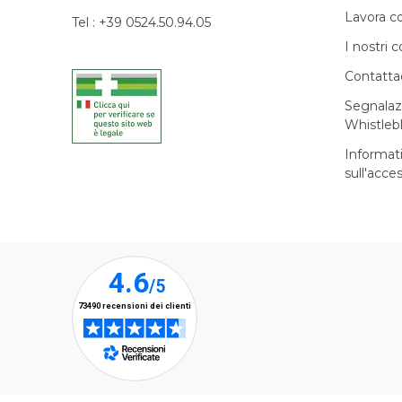
Lavora c
Tel : +39 0524.50.94.05
I nostri c
Contatta
Segnalaz
Whistleb
Informat
sull'acces