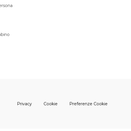
persona
bino
(apre una nuova finestra)
(apre una nuova finestra)
Privacy
Cookie
Preferenze Cookie