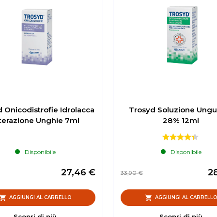
 Onicodistrofie Idrolacca
Trosyd Soluzione Ungu
terazione Unghie 7ml
28% 12ml
Disponibile
Disponibile
27,46 €
2
33,90 €
AGGIUNGI AL CARRELLO
AGGIUNGI AL CARRELL
Scopri di più
Scopri di più