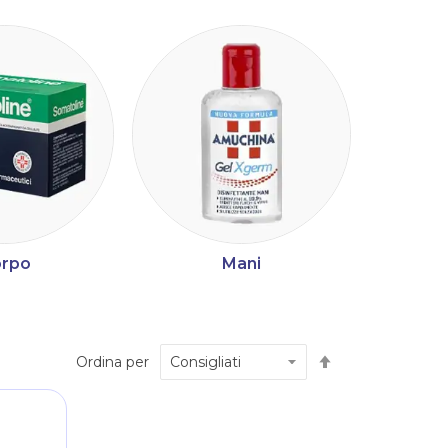
rpo
Mani
Imposta
Ordina per
la
direzione
decrescente