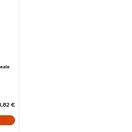
eale
8,82 €
O