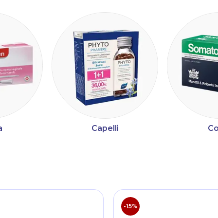
a
Capelli
Co
ltri
-15%