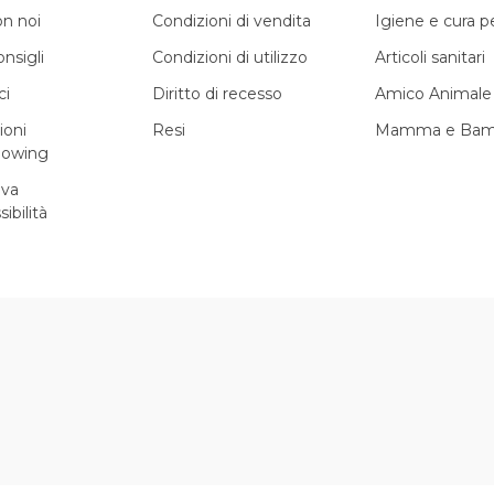
on noi
Condizioni di vendita
Igiene e cura 
onsigli
Condizioni di utilizzo
Articoli sanitari
ci
Diritto di recesso
Amico Animale
ioni
Resi
Mamma e Bam
lowing
iva
sibilità