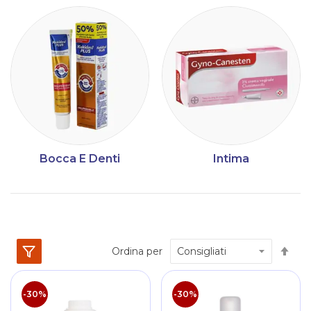
Bocca E Denti
Intima
Im
Ordina per
la
dir
dec
-30%
-30%