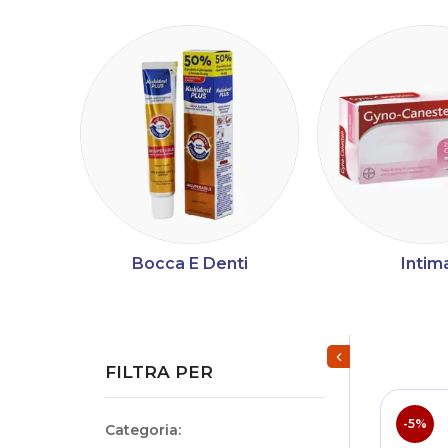
Bocca E Denti
Intim
Mostra/Nascondi fi
FILTRA PER
-5%
Categoria