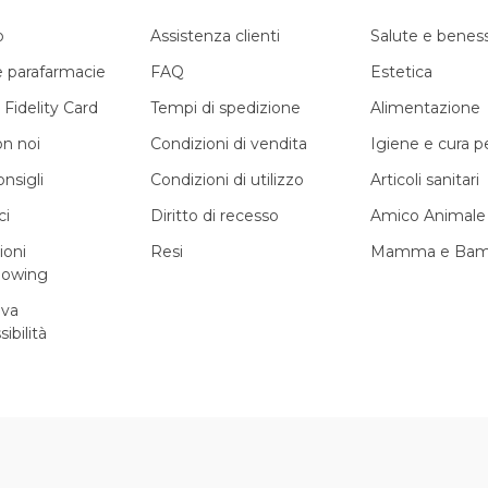
o
Assistenza clienti
Salute e benes
e parafarmacie
FAQ
Estetica
 Fidelity Card
Tempi di spedizione
Alimentazione
on noi
Condizioni di vendita
Igiene e cura 
onsigli
Condizioni di utilizzo
Articoli sanitari
ci
Diritto di recesso
Amico Animale
ioni
Resi
Mamma e Bam
lowing
iva
sibilità