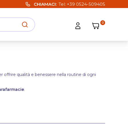
CHIAMACI
Tel:
+39 0524-509405
0
Carrello
Carrello
Apri ricerca
Apri strumenti utente
er offrire qualità e benessere nella routine di ogni
arafarmacie
.