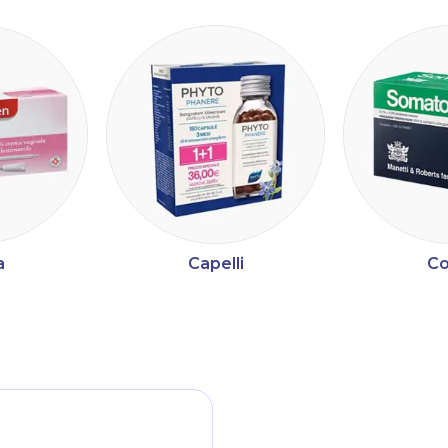
a
Capelli
Co
ltri