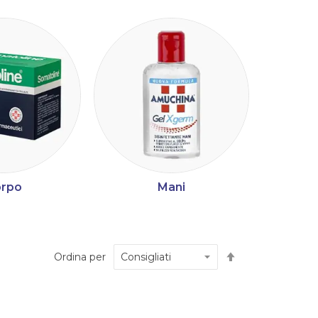
rpo
Mani
Imposta
Ordina per
la
direzione
decrescente