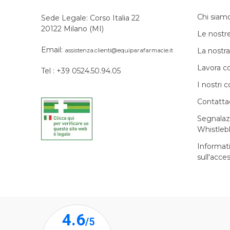
Chi siam
Sede Legale: Corso Italia 22
20122 Milano (MI)
Le nostr
Email:
La nostra
assistenza.clienti@equiparafarmacie.it
Lavora c
Tel : +39 0524.50.94.05
I nostri c
Contatta
Segnalaz
Whistleb
Informat
sull'acces