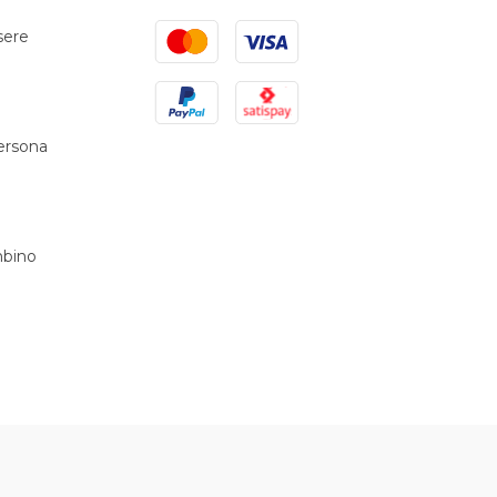
Mastercard
Visa
sere
PayPal
Satispay
persona
bino