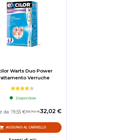
cilor Warts Duo Power
rattamento Verruche
Disponibile
32,02 €
33,70 €
re da
19,55 €
AGGIUNGI AL CARRELLO
Scopri di più