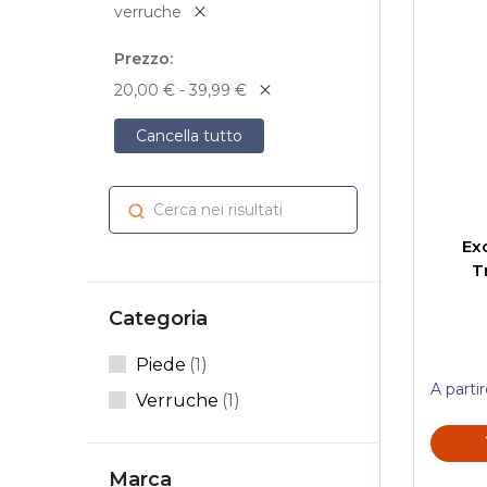
verruche
Prezzo
20,00 € - 39,99 €
Cancella tutto
Cerca nei risultati
Cerca
Ex
T
Categoria
Elemento
Piede
1
A parti
Elemento
Verruche
1
Marca