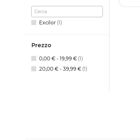
Cerca
elemento
Excilor
1
Prezzo
elemento
0,00 €
-
19,99 €
1
elemento
20,00 €
-
39,99 €
1