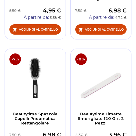
4,95 €
6,98 €
5,50 €
7,50 €
A partire da
A partire da
3,58 €
4,72 €
AGGIUNGI AL CARRELLO
AGGIUNGI AL CARRELLO
-7%
-8%
Beautytime Spazzola
Beautytime Limette
Capelli Pneumatica
Smerigliate 120 Grit 2
Rettangolare
Pezzi
6,98 €
3,96 €
7,50 €
4,30 €