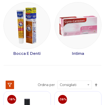
Bocca E Denti
Intima
Im
Ordina per
la
dir
dec
-18%
-38%